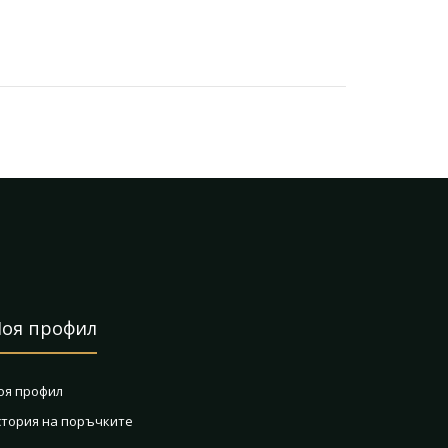
оя профил
оя профил
стория на поръчките