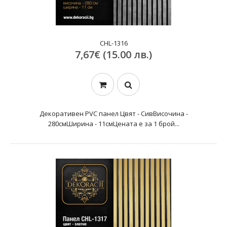
CHL-1316
7,67€ (15.00 лв.)
Декоративен PVC панел Цвят - СивВисочина -
280смШирина - 11смЦената е за 1 брой...