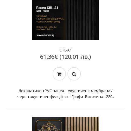
CHL-A1
61,36€ (120.01 лв.)
Декоративен PVC панел - Акустичен с мембрана /
черен акустичен филцЦвят - ГрафитВисочина - 280..