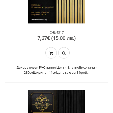
CHL-1317
7,67€ (15.00 лв.)
Декоративен PVC панел Цвят - ЗлатноВисочина -
280смШирина - 11смЦената е за 1 брой...