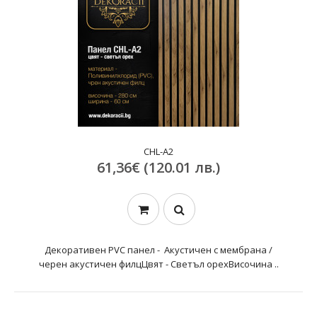
CHL-A2
61,36€ (120.01 лв.)
Декоративен PVC панел - Акустичен с мембрана /
черен акустичен филцЦвят - Светъл орехВисочина ..