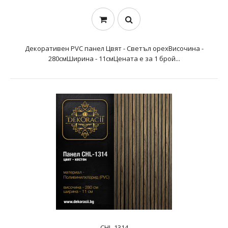
Декоративен PVC панел Цвят - Светъл орехВисочина -
280смШирина - 11смЦената е за 1 брой...
CHL-1314