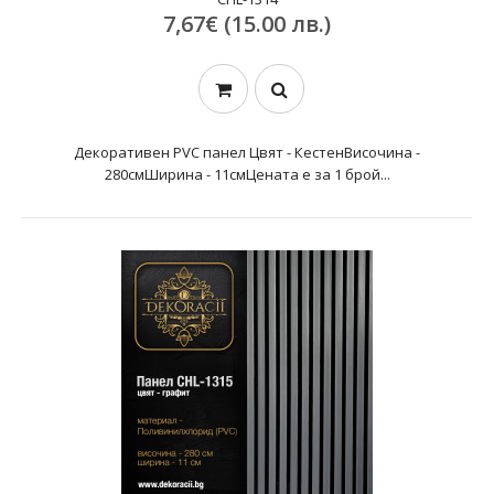
7,67€ (15.00 лв.)
Декоративен PVC панел Цвят - КестенВисочина -
280смШирина - 11смЦената е за 1 брой...