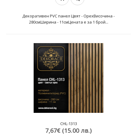
Декоративен PVC панел Цвят - ОрехВисочина -
280смШирина - 11смЦената е за 1 брой...
CHL-1313
7,67€ (15.00 лв.)