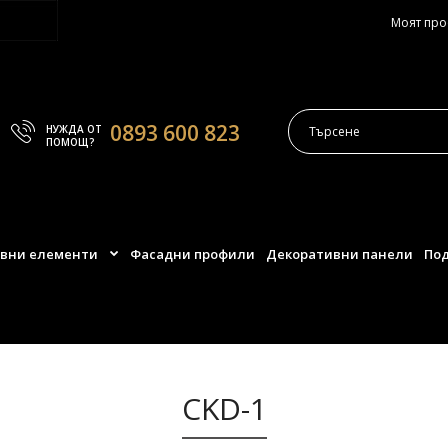
Моят пр
0893 600 823
НУЖДА ОТ
ПОМОЩ?
вни елементи
Фасадни профили
Декоративни панели
Под
CKD-1