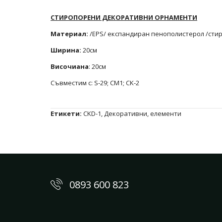
СТИРОПОРЕНИ ДЕКОРАТИВНИ ОРНАМЕНТИ
Материал:
/EPS/ експандиран пенополистерол /сти
Ширина:
20см
Височиана
: 20см
Съвместим с: S-29; CM1; CK-2
Етикети:
CKD-1
,
Декоративни
,
елементи
0893 600 823